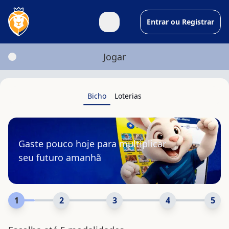
Entrar ou Registrar
Jogo do Bicho Online
Jogar
Bicho
Loterias
Gaste pouco hoje para multiplicar
seu futuro amanhã
1
2
3
4
5