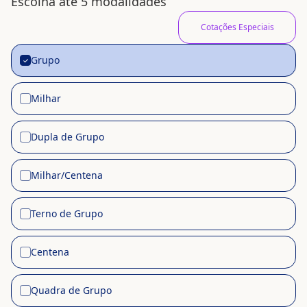
Escolha até 5 modalidades
Cotações Especiais
Grupo
✓
Milhar
✓
Dupla de Grupo
✓
Milhar/Centena
✓
Terno de Grupo
✓
Centena
✓
Quadra de Grupo
✓