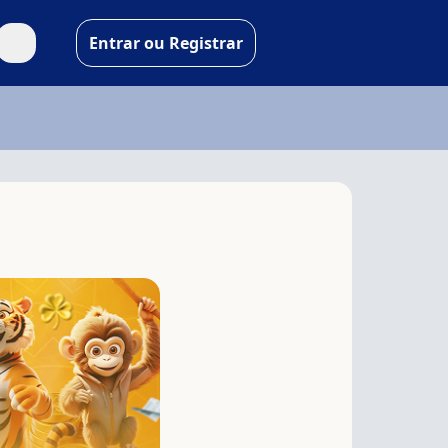
Entrar ou Registrar