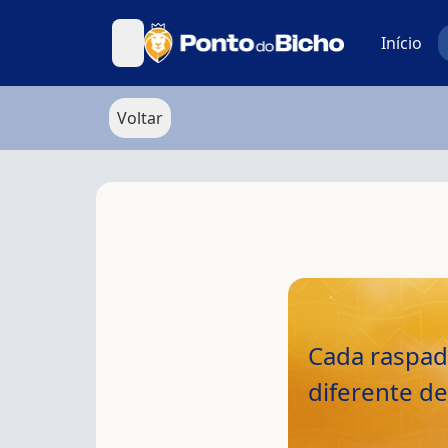
Início
Voltar
Cada raspad
diferente d