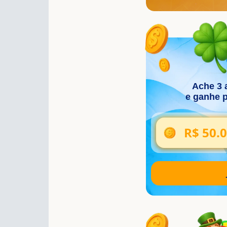
Ache
3 
e ganhe 
R$ 50.